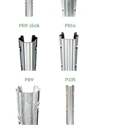
PR9 click
PR14
PR9
P135